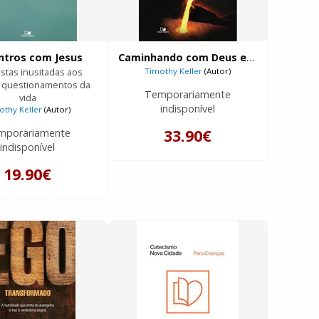
ntros com Jesus
Caminhando com Deus em meio à dor e ao sofrimento
tas inusitadas aos
Timothy Keller
(Autor)
 questionamentos da
Temporariamente
vida
indisponível
othy Keller
(Autor)
33.90€
mporariamente
indisponível
19.90€