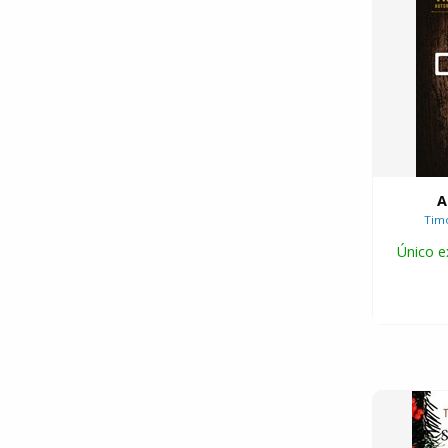
A
Timo
Único e