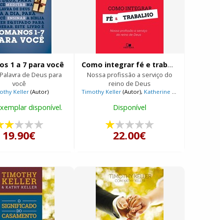
s 1 a 7 para você
Como integrar fé e trabalho
 Palavra de Deus para
Nossa profissão a serviço do
você
reino de Deus
othy Keller
(Autor)
Timothy Keller
(Autor),
Katherine Leary Alsdorf
(Co
xemplar disponível.
Disponível
19.90€
22.00€