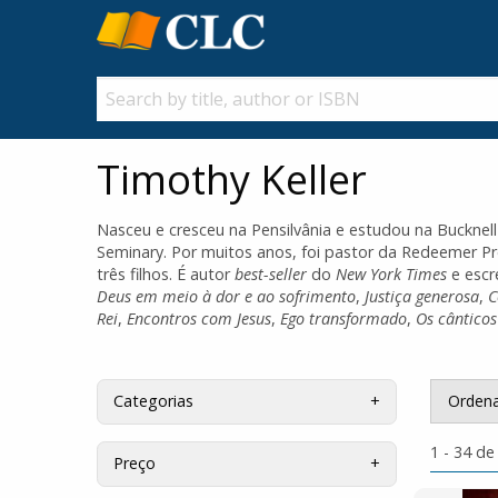
Timothy Keller
Nasceu e cresceu na Pensilvânia e estudou na Bucknel
Seminary. Por muitos anos, foi pastor da Redeemer P
três filhos. É autor
best-seller
do
New York Times
e escr
Deus em meio à dor e ao sofrimento
,
Justiça generosa
,
C
Rei
,
Encontros com Jesus
,
Ego transformado
,
Os cânticos
Ordena
Categorias
1 - 34 de
Preço