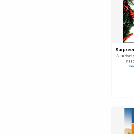
A incríve
nasc
Timo