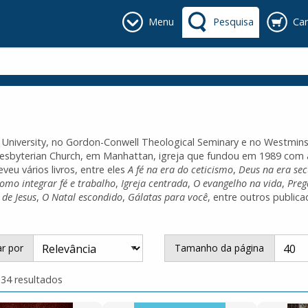
Menu
Pesquisa
Car
l University, no Gordon-Conwell Theological Seminary e no Westmins
resbyterian Church, em Manhattan, igreja que fundou em 1989 com 
eveu vários livros, entre eles
A fé na era do ceticismo
,
Deus na era sec
omo integrar fé e trabalho
,
Igreja centrada
,
O evangelho na vida
,
Preg
 de Jesus
,
O Natal escondido
,
Gálatas para você
, entre outros public
r por
Tamanho da página
 34 resultados