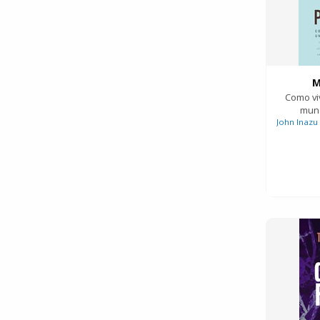
M
Como vi
mund
John Inazu