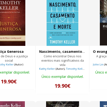
tiça Generosa
Nascimento, casamento e morte
 de Deus e a justiça
Como encontrar Deus nos
A graça
social
eventos mais significativos da
thy Keller
(Autor)
vida
John Lin
(A
Kathy Keller
(Autor),
Timothy Keller
(Autor)
xemplar disponível.
Único e
Único exemplar disponível.
19.90€
19.90€