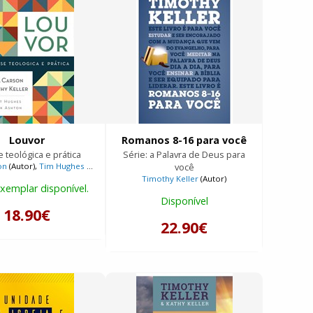
Louvor
Romanos 8-16 para você
e teológica e prática
Série: a Palavra de Deus para
on
(Autor),
Tim Hughes
(Autor),
Timothy Keller
(Autor)
você
Timothy Keller
(Autor)
xemplar disponível.
Disponível
18.90€
22.90€