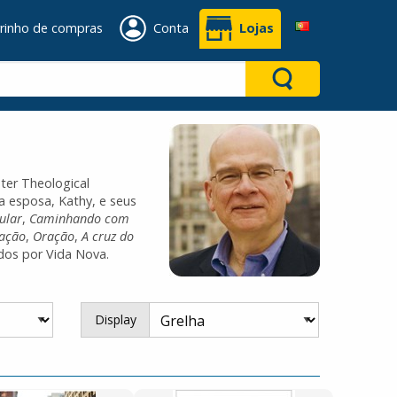
rinho de compras
Conta
Lojas
ter Theological
a esposa, Kathy, e seus
ular
,
Caminhando com
ação
,
Oração
,
A cruz do
ados por Vida Nova.
Display