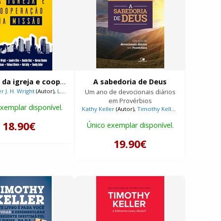
Unidade da igreja e cooperação na missão
A sabedoria de Deus
r J. H. Wright
(Autor),
Leandro Silva
Um ano de devocionais diários
(Autor),
Timothy Keller
(Autor)
em Provérbios
xemplar disponível.
Kathy Keller
(Autor),
Timothy Keller
(Autor)
18.90€
Único exemplar disponível.
19.90€