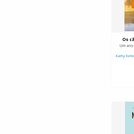
Os câ
Um ano 
Kathy Kelle