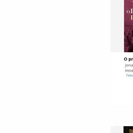
O p
Jona
mise
Timo