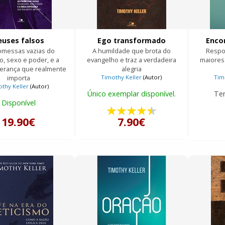
euses falsos
Ego transformado
Enco
omessas vazias do
A humildade que brota do
Respos
o, sexo e poder, e a
evangelho e traz a verdadeira
maiores
perança que realmente
alegria
importa
Timothy Keller
(Autor)
Tim
thy Keller
(Autor)
Único exemplar disponível.
Te
Disponível
19.90€
7.90€