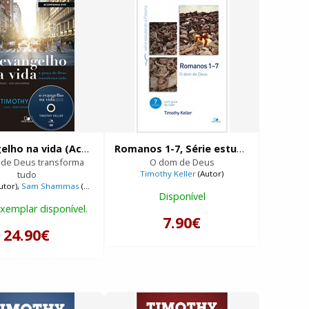
O evangelho na vida (Acompanha DVD com palestras)
Romanos 1-7, Série estudando a Palavra
 de Deus transforma
O dom de Deus
tudo
Timothy Keller
(Autor)
utor),
Sam Shammas
(Autor),
Timothy Keller
(Autor)
Disponível
xemplar disponível.
7.90€
24.90€