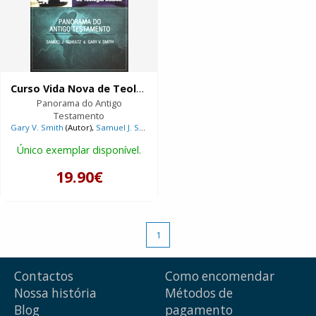
Curso Vida Nova de Teologia básica | Volume 2 |
Panorama do Antigo
Testamento
Gary V. Smith
(Autor),
Samuel J. Schultz
(Autor)
Único exemplar disponível.
19.90€
1
Contactos
Como encomendar
Nossa história
Métodos de
Blog
pagamento