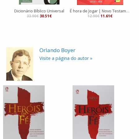
Dicionário Bíblico Universal
É hora de Jogar | Novo Testamento | livro 2 | Lucas e Atos | 76 Atividades
33.90€
30.51€
12.90€
11.61€
Orlando Boyer
Visite a página do autor »