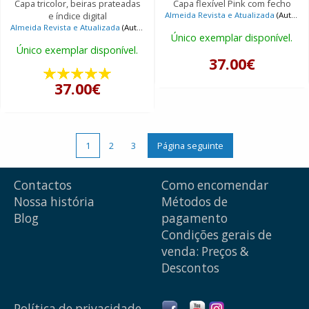
Capa tricolor, beiras prateadas
Capa flexível Pink com fecho
e índice digital
Almeida Revista e Atualizada
(Autor)
Almeida Revista e Atualizada
(Autor)
Único exemplar disponível.
Único exemplar disponível.
37.00€
37.00€
1
2
3
Página seguinte
Contactos
Como encomendar
Nossa história
Métodos de
Blog
pagamento
Condições gerais de
venda: Preços &
Descontos
Política de privacidade