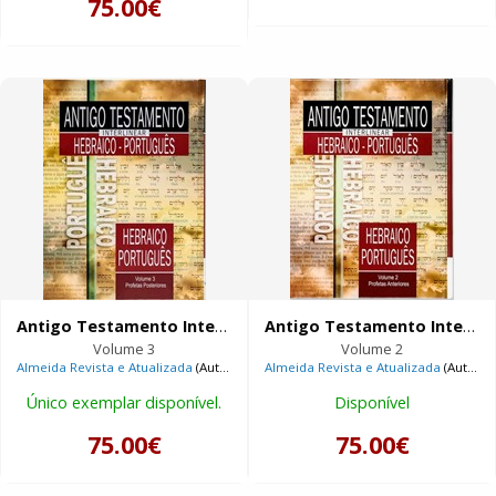
75.00€
Antigo Testamento Interlinear Hebraico-Português
Antigo Testamento Interlinear Hebraico-Português
Volume 3
Volume 2
Almeida Revista e Atualizada
(Autor),
Biblia Hebraica Stuttgartensia
Almeida Revista e Atualizada
(Autor),
(Autor),
Ed
Único exemplar disponível.
Disponível
75.00€
75.00€